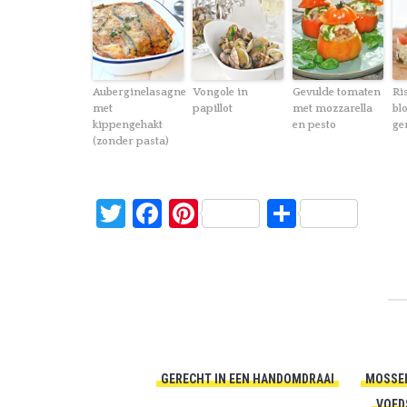
Auberginelasagne
Vongole in
Gevulde tomaten
Ri
met
papillot
met mozzarella
bl
kippengehakt
en pesto
ge
(zonder pasta)
Twitter
Facebook
Pinterest
Delen
GERECHT IN EEN HANDOMDRAAI
MOSSE
VOED