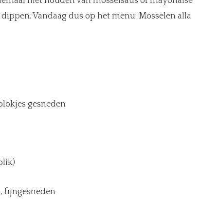
elemaal niet houden van mosselsaus of mayonaise
e dippen. Vandaag dus op het menu: Mosselen alla
 blokjes gesneden
lik)
o, fijngesneden