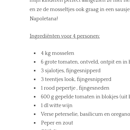
mijn kinderen perfect aangezien ze hier h
en ze de mosseltjes ook graag in een sausj
Napoletana!
Ingrediënten voor 4 personen:
4 kg mosselen
6 grote tomaten, ontveld, ontpit en in
3 sjalotjes, fijngesnipperd
3 teentjes look, fijngesnipperd
1 rood pepertje , fijngesneden
600 g gepelde tomaten in blokjes (uit b
1 dl witte wijn
Verse peterselie, basilicum en oregan
Peper en zout