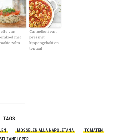
sotto van
Cannelloni van
oemkool met
prei met
rookte zalm
kippengehakt en
tomaat
TAGS
LEN
MOSSELEN ALLA NAPOLETANA
TOMATEN
SELZANDLOPER