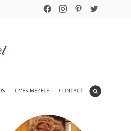
facebook
instagram
pinterest
twitter
DS
OVER MEZELF
CONTACT