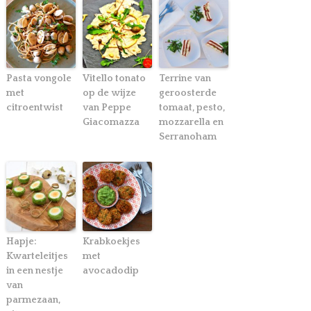
Pasta vongole
Vitello tonato
Terrine van
met
op de wijze
geroosterde
citroentwist
van Peppe
tomaat, pesto,
Giacomazza
mozzarella en
Serranoham
Hapje:
Krabkoekjes
Kwarteleitjes
met
in een nestje
avocadodip
van
parmezaan,