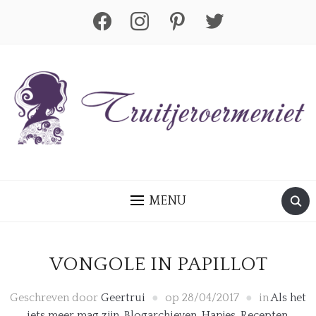
facebook
instagram
pinterest
twitter
MENU
VONGOLE IN PAPILLOT
Geschreven door
Geertrui
op
28/04/2017
in
Als het
iets meer mag zijn
,
Blogarchieven
,
Hapjes
,
Recepten
,