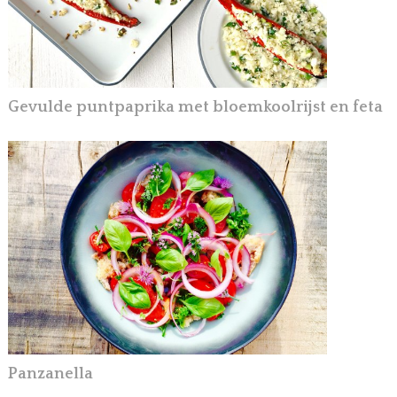
Gevulde puntpaprika met bloemkoolrijst en feta
Panzanella