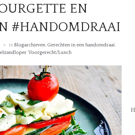
COURGETTE EN
EN #HANDOMDRAAI
5
in
Blogarchieven
,
Gerechten in een handomdraai
,
elzandloper
,
Voorgerecht/Lunch
H