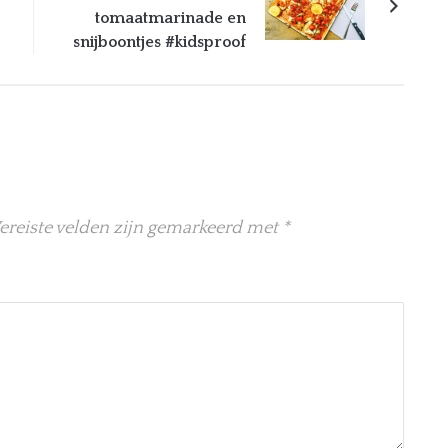
tomaatmarinade en
snijboontjes #kidsproof
ereiste velden zijn gemarkeerd met
*