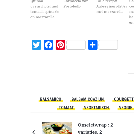
Quinoa
Carpaccio van
100e recept:
Ca
ovenschotel met
Portobello
Auberginerolletjes
co
tomaat, spinazie
met mozzarella
me
en mozzarella
ba
en
Twitter
Facebook
Pinterest
Delen
BALSAMICO
BALSAMICOAZIJN
COURGETT
TOMAAT
VEGETARISCH
VEGGIE
Omeletwrap : 2
variaties, 2