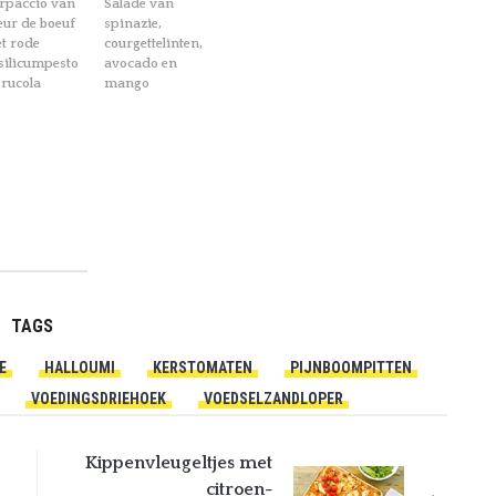
rpaccio van
Salade van
eur de boeuf
spinazie,
t rode
courgettelinten,
silicumpesto
avocado en
 rucola
mango
TAGS
E
HALLOUMI
KERSTOMATEN
PIJNBOOMPITTEN
VOEDINGSDRIEHOEK
VOEDSELZANDLOPER
Kippenvleugeltjes met
citroen-