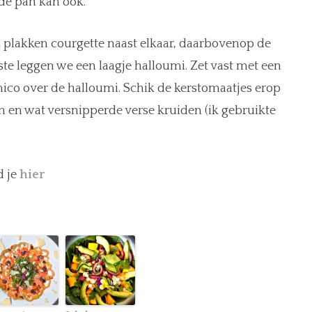
 de pan kan ook.
 plakken courgette naast elkaar, daarbovenop de
atste leggen we een laagje halloumi. Zet vast met een
amico over de halloumi. Schik de kerstomaatjes erop
n en wat versnipperde verse kruiden (ik gebruikte
d je
hier