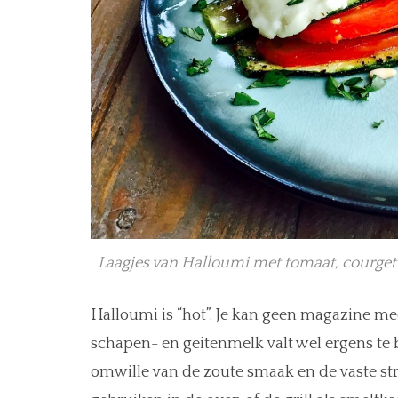
Laagjes van Halloumi met tomaat, courget
Halloumi is “hot”. Je kan geen magazine me
schapen- en geitenmelk valt wel ergens te 
omwille van de zoute smaak en de vaste str