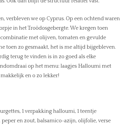
s. Ook dan blijft de structuur relatief vast.
en, verbleven we op Cyprus. Op een ochtend waren
 dorpje in het Troödosgebergte. We kregen toen
n combinatie met olijven, tomaten en gevulde
me toen zo gesmaakt, het is me altijd bijgebleven.
ig terug te vinden is in zo goed als elke
andomdraai op het menu: laagjes Halloumi met
makkelijk en o zo lekker!
rgettes, 1 verpakking halloumi, 1 teentje
eper en zout, balsamico-azijn, olijfolie, verse