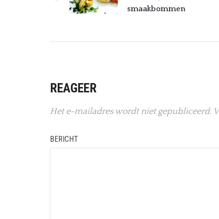
smaakbommen
REAGEER
Het e-mailadres wordt niet gepubliceerd.
V
BERICHT