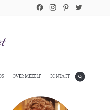
facebook
instagram
pinterest
twitter
DS
OVER MEZELF
CONTACT