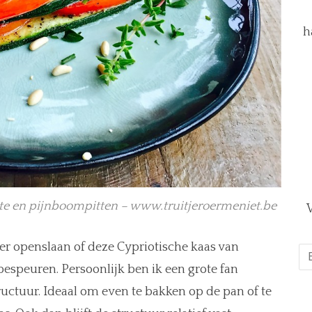
h
te en pijnboompitten – www.truitjeroermeniet.be
V
er openslaan of deze Cypriotische kaas van
E-
ma
bespeuren. Persoonlijk ben ik een grote fan
*
uctuur. Ideaal om even te bakken op de pan of te