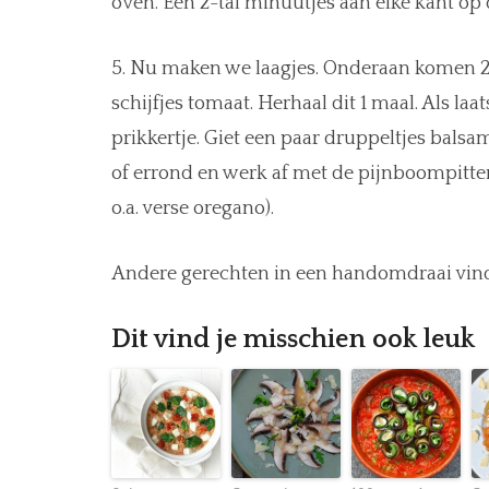
oven. Een 2-tal minuutjes aan elke kant op
5. Nu maken we laagjes. Onderaan komen 2
schijfjes tomaat. Herhaal dit 1 maal. Als la
prikkertje. Giet een paar druppeltjes bals
of errond en werk af met de pijnboompitte
o.a. verse oregano).
Andere gerechten in een handomdraai vin
Dit vind je misschien ook leuk