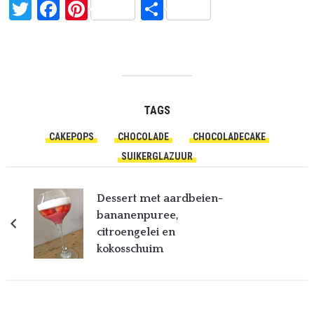
Twitter
Facebook
Pinterest
Delen
TAGS
CAKEPOPS
CHOCOLADE
CHOCOLADECAKE
SUIKERGLAZUUR
Dessert met aardbeien-
bananenpuree,
citroengelei en
kokosschuim