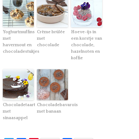
Yoghurtmuffins
Crème brûlée
Hoeve-ijs in
met
met
een korstje van
havermout en
chocolade
chocolade,
chocoladestukjes
hazelnoten en
koffie
Chocoladetaart
Chocoladebavarois
met
met banaan
sinaasappel