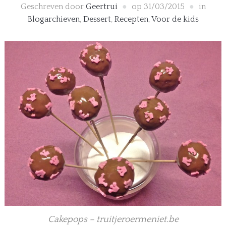
Geschreven door
Geertrui
op
31/03/2015
in
Blogarchieven
,
Dessert
,
Recepten
,
Voor de kids
Cakepops – truitjeroermeniet.be