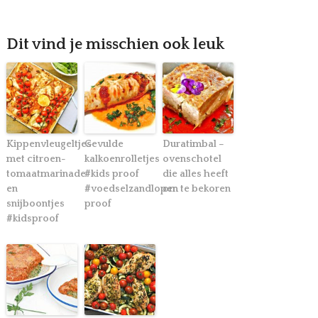
Dit vind je misschien ook leuk
Kippenvleugeltjes
Gevulde
Duratimbal –
met citroen-
kalkoenrolletjes
ovenschotel
tomaatmarinade
#kids proof
die alles heeft
en
#voedselzandloper
om te bekoren
snijboontjes
proof
#kidsproof