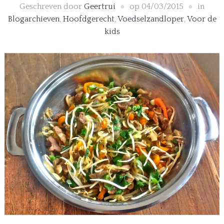
Geschreven door
Geertrui
op
04/03/2015
in
Blogarchieven
,
Hoofdgerecht
,
Voedselzandloper
,
Voor de
kids