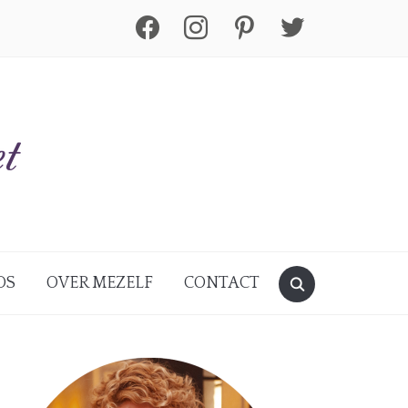
facebook
instagram
pinterest
twitter
DS
OVER MEZELF
CONTACT