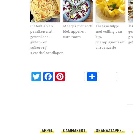
Clafoutis van
Maatjes met rode
Lasagnetulpje
Mi
perziken met
biet, appel en
met vulling van
ge
geitenkaas –
zure room
kip,
gr
gluten- en
champignons en
ge
suikervrij
citroenzeste
#voedselzandloper
Twitter
Facebook
Pinterest
Delen
APPEL
CAMEMBERT
GRANAATAPPEL