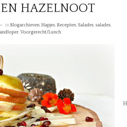
 EN HAZELNOOT
in
Blogarchieven
,
Hapjes
,
Recepten
,
Salades
,
salades
,
andloper
,
Voorgerecht/Lunch
H