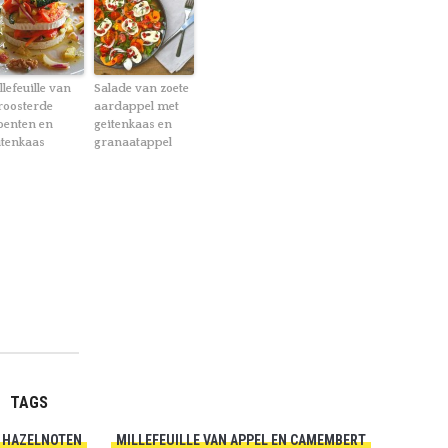
llefeuille van
Salade van zoete
roosterde
aardappel met
oenten en
geitenkaas en
itenkaas
granaatappel
TAGS
HAZELNOTEN
MILLEFEUILLE VAN APPEL EN CAMEMBERT