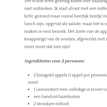
Het wordt weer gezellig koken met najaars
niet ontbreken. Ik start alvast met een mil
licht, gezond maar vooral heerlijk bordje in
lunch zijn, opgevat als salade, maar het is 
maken is voor bezoek. Het zoete van de ap
knapperige van de nootjes, afgewerkt met e
meer moet dat niet zijn!
Ingrediënten voor 2 personen:
2 Jonagold appels (1 appel per persoo
zuur)
1 camembert (een volledige is teveel vo
een handvol hazelnoten
2 stronkjes witloof