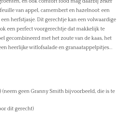
groenten, en ook comfort food mag daarbij zeker
lefeuille van appel, camembert en hazelnoot: een
 een herfstjasje. Dit gerechtje kan een volwaardige
ook een perfect voorgerechtje dat makkelijk te
pel gecombineerd met het zoute van de kaas, het
en heerlijke witlofsalade en granaatappelpitjes…
n) (neem geen Granny Smith bijvoorbeeld, die is te
or dit gerecht)