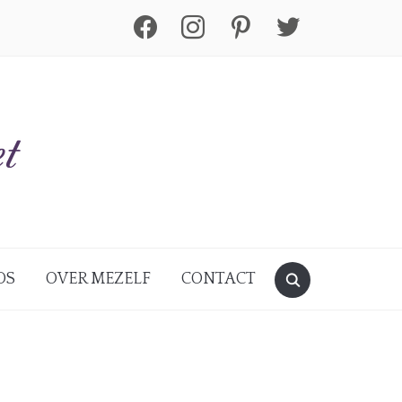
facebook
instagram
pinterest
twitter
DS
OVER MEZELF
CONTACT