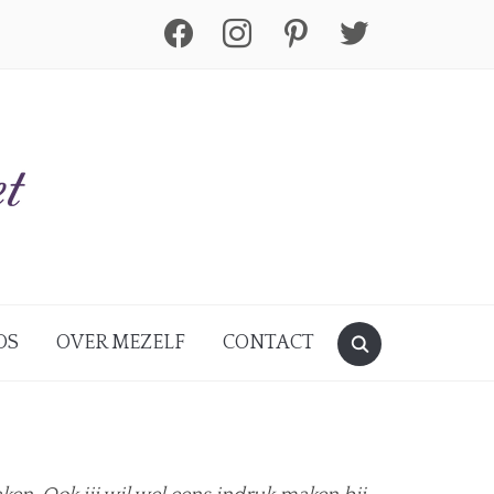
facebook
instagram
pinterest
twitter
DS
OVER MEZELF
CONTACT