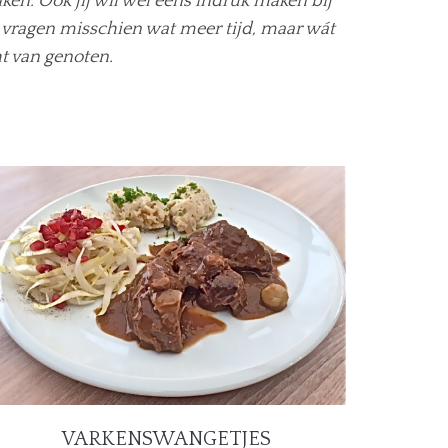
aken. Ook jij wil wel eens indruk maken bij
n vragen misschien wat meer tijd, maar wát
t van genoten.
VARKENSWANGETJES