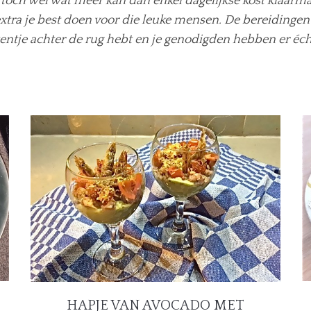
je toch wel wat meer kan dan enkel dagelijkse kost klaarm
 extra je best doen voor die leuke mensen. De bereidinge
tentje achter de rug hebt en je genodigden hebben er éch
HAPJE VAN AVOCADO MET