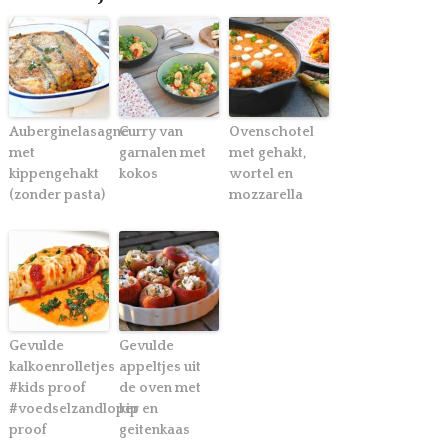
Auberginelasagne
Curry van
Ovenschotel
met
garnalen met
met gehakt,
kippengehakt
kokos
wortel en
(zonder pasta)
mozzarella
Gevulde
Gevulde
kalkoenrolletjes
appeltjes uit
#kids proof
de oven met
#voedselzandloper
kip en
proof
geitenkaas