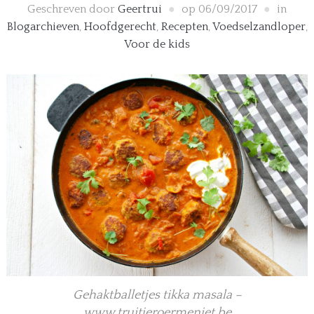
Geschreven door
Geertrui
op
06/09/2017
in
Blogarchieven
,
Hoofdgerecht
,
Recepten
,
Voedselzandloper
,
Voor de kids
Gehaktballetjes tikka masala –
www.truitjeroermeniet.be