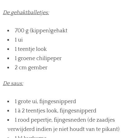
De
gehaktballetjes:
700 g (kippen)gehakt
1 ui
1 teentje look
1 groene chilipeper
2 cm gember
De saus:
1 grote ui, fijngesnipperd
1 à 2 teentjes look, fijngesnipperd
1 rood pepertje, fijngesneden (de zaadjes
verwijderd indien je niet houdt van te pikant)