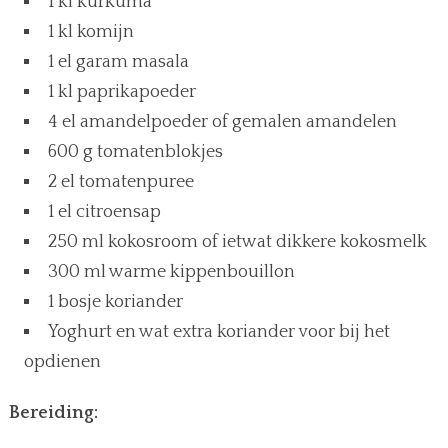
1 kl kurkuma
1 kl komijn
1 el garam masala
1 kl paprikapoeder
4 el amandelpoeder of gemalen amandelen
600 g tomatenblokjes
2 el tomatenpuree
1 el citroensap
250 ml kokosroom of ietwat dikkere kokosmelk
300 ml warme kippenbouillon
1 bosje koriander
Yoghurt en wat extra koriander voor bij het
opdienen
Bereiding: