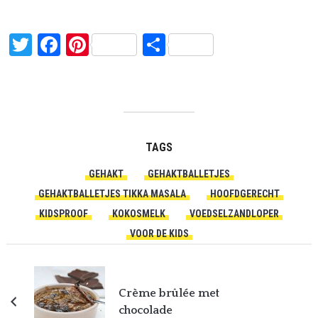
Twitter
Facebook
Pinterest
Delen
TAGS
GEHAKT
GEHAKTBALLETJES
GEHAKTBALLETJES TIKKA MASALA
HOOFDGERECHT
KIDSPROOF
KOKOSMELK
VOEDSELZANDLOPER
VOOR DE KIDS
Crème brûlée met
chocolade