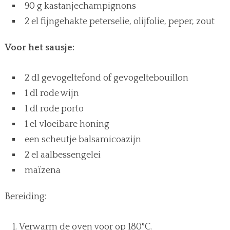
90 g kastanjechampignons
2 el fijngehakte peterselie, olijfolie, peper, zout
Voor het sausje:
2 dl gevogeltefond of gevogeltebouillon
1 dl rode wijn
1 dl rode porto
1 el vloeibare honing
een scheutje balsamicoazijn
2 el aalbessengelei
maïzena
Bereiding:
Verwarm de oven voor op 180°C.