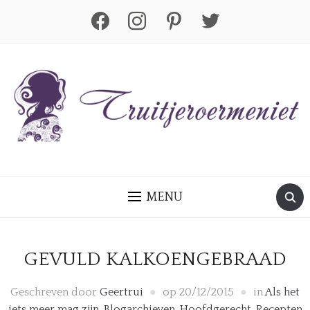
facebook
instagram
pinterest
twitter
MENU
GEVULD KALKOENGEBRAAD
Geschreven door
Geertrui
op
20/12/2015
in
Als het
iets meer mag zijn
,
Blogarchieven
,
Hoofdgerecht
,
Recepten