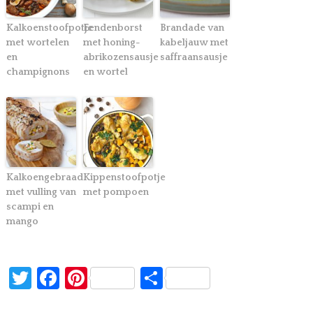
Kalkoenstoofpotje
Eendenborst
Brandade van
met wortelen
met honing-
kabeljauw met
en
abrikozensausje
saffraansausje
champignons
en wortel
Kalkoengebraad
Kippenstoofpotje
met vulling van
met pompoen
scampi en
mango
Twitter
Facebook
Pinterest
Delen