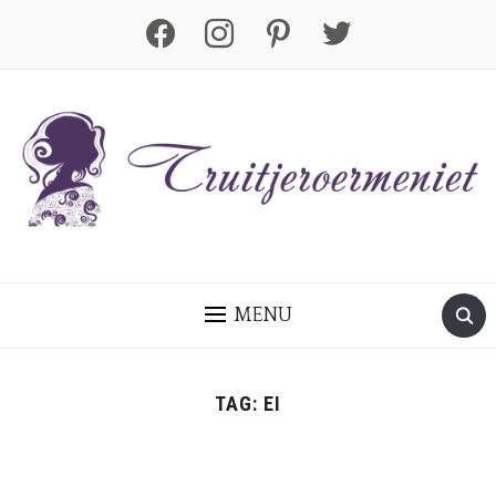
facebook
instagram
pinterest
twitter
MENU
TAG:
EI