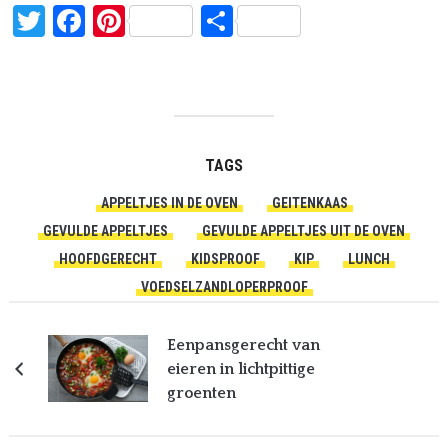
Twitter
Facebook
Pinterest
Delen
TAGS
APPELTJES IN DE OVEN
GEITENKAAS
GEVULDE APPELTJES
GEVULDE APPELTJES UIT DE OVEN
HOOFDGERECHT
KIDSPROOF
KIP
LUNCH
VOEDSELZANDLOPERPROOF
Eenpansgerecht van
eieren in lichtpittige
groenten