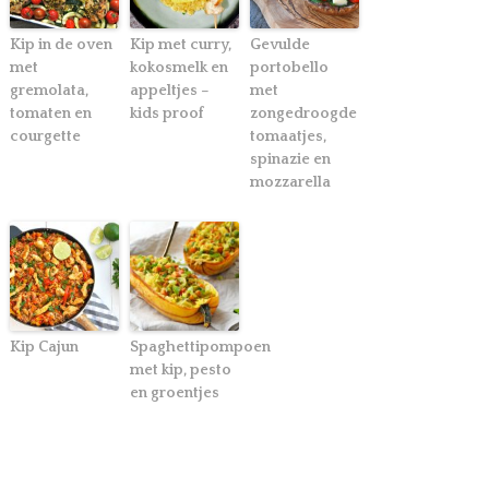
Kip in de oven
Kip met curry,
Gevulde
met
kokosmelk en
portobello
gremolata,
appeltjes –
met
tomaten en
kids proof
zongedroogde
courgette
tomaatjes,
spinazie en
mozzarella
Kip Cajun
Spaghettipompoen
met kip, pesto
en groentjes