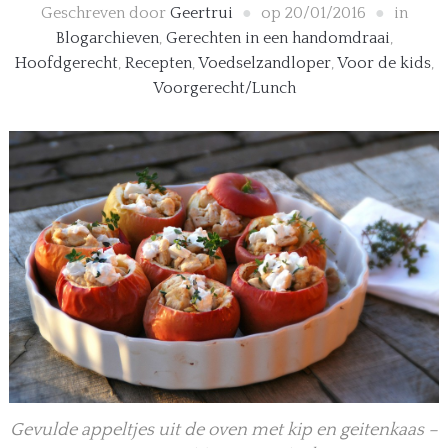
Geschreven door
Geertrui
op
20/01/2016
in
Blogarchieven
,
Gerechten in een handomdraai
,
Hoofdgerecht
,
Recepten
,
Voedselzandloper
,
Voor de kids
,
Voorgerecht/Lunch
Gevulde appeltjes uit de oven met kip en geitenkaas –