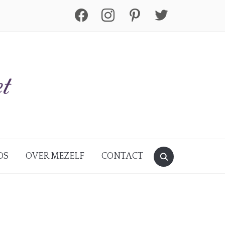
facebook
instagram
pinterest
twitter
DS
OVER MEZELF
CONTACT