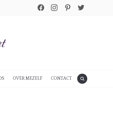
facebook
instagram
pinterest
twitter
DS
OVER MEZELF
CONTACT