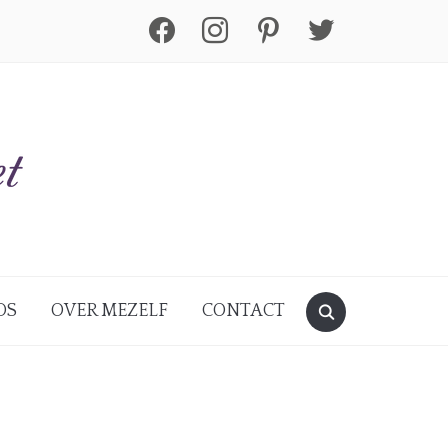
facebook
instagram
pinterest
twitter
DS
OVER MEZELF
CONTACT