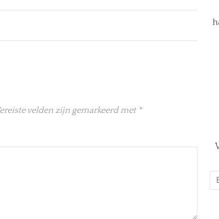
h
ereiste velden zijn gemarkeerd met
*
V
E-
ma
*