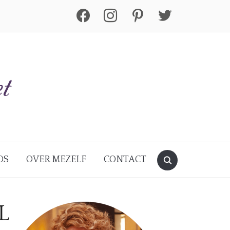
facebook
instagram
pinterest
twitter
DS
OVER MEZELF
CONTACT
L