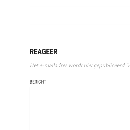
REAGEER
Het e-mailadres wordt niet gepubliceerd.
V
BERICHT