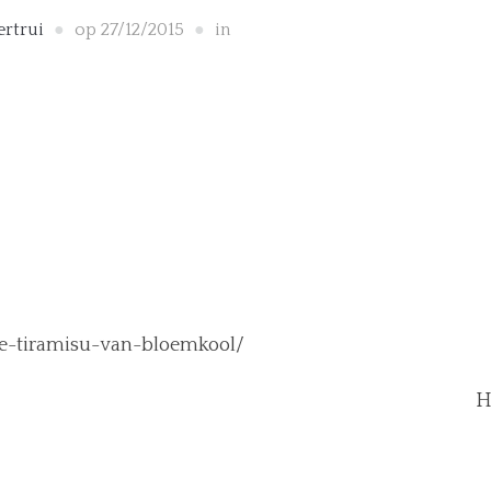
ertrui
op
27/12/2015
in
ge-tiramisu-van-bloemkool/ ‎
H