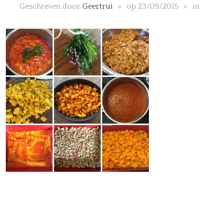
Geschreven door
Geertrui
op
23/09/2015
in