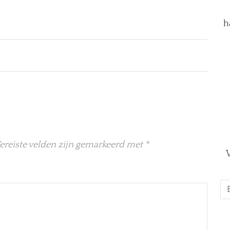
h
ereiste velden zijn gemarkeerd met
*
V
E-
ma
*