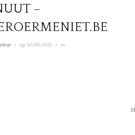
NUUT –
EROERMENIET.BE
rtrui
op
30/06/2015
in
H