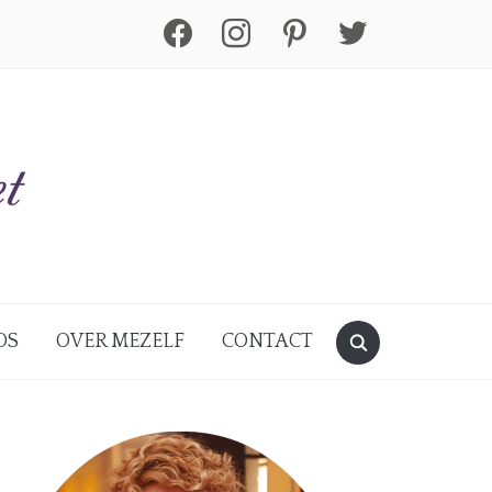
facebook
instagram
pinterest
twitter
DS
OVER MEZELF
CONTACT