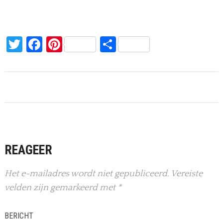
Twitter
Facebook
Pinterest
Delen
REAGEER
Het e-mailadres wordt niet gepubliceerd.
Vereiste
velden zijn gemarkeerd met
*
BERICHT