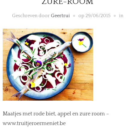
ZURE-ROOM
Geschreven door
Geertrui
op
29/06/2015
in
Maatjes met rode biet, appel en zure room –
www.truitjeroermeniet.be