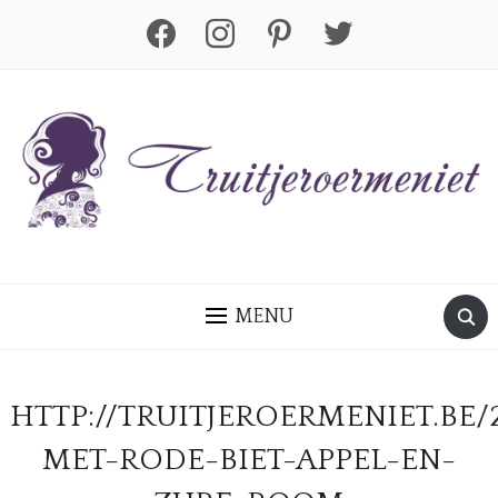
facebook
instagram
pinterest
twitter
MENU
HTTP://TRUITJEROERMENIET.BE/
MET-RODE-BIET-APPEL-EN-