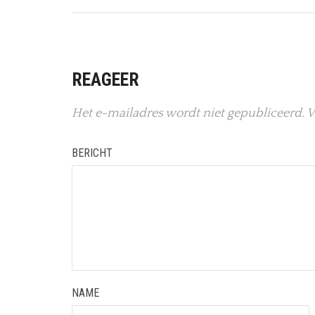
REAGEER
Het e-mailadres wordt niet gepubliceerd.
V
BERICHT
NAME