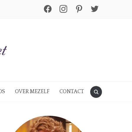
facebook
instagram
pinterest
twitter
DS
OVER MEZELF
CONTACT