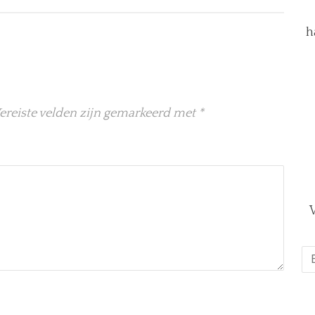
h
ereiste velden zijn gemarkeerd met
*
V
E-
ma
*