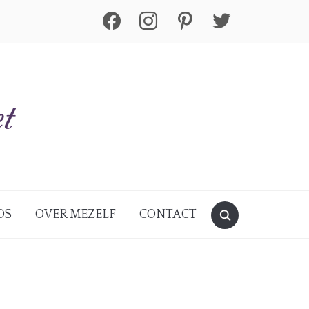
facebook
instagram
pinterest
twitter
DS
OVER MEZELF
CONTACT