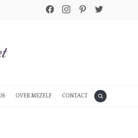
facebook
instagram
pinterest
twitter
DS
OVER MEZELF
CONTACT