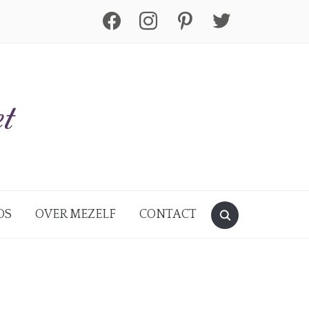
facebook
instagram
pinterest
twitter
DS
OVER MEZELF
CONTACT