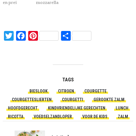
en prei
mozzarella
Twitter
Facebook
Pinterest
Delen
TAGS
BIESLOOK
CITROEN
COURGETTE
COURGETTESLIERTEN
COURGETTI
GEROOKTE ZALM
HOOFDGERECHT
KINDVRIENDELIJKE GERECHTEN
LUNCH
RICOTTA
VOEDSELZANDLOPER
VOOR DE KIDS
ZALM