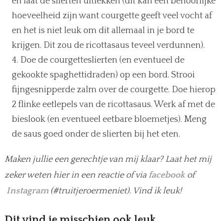
en laat de slierten uitlekken (dit kan een behoorlijke
hoeveelheid zijn want courgette geeft veel vocht af
en het is niet leuk om dit allemaal in je bord te
krijgen. Dit zou de ricottasaus teveel verdunnen).
Doe de courgetteslierten (en eventueel de
gekookte spaghettidraden) op een bord. Strooi
fijngesnipperde zalm over de courgette. Doe hierop
2 flinke eetlepels van de ricottasaus. Werk af met de
bieslook (en eventueel eetbare bloemetjes). Meng
de saus goed onder de slierten bij het eten.
Maken jullie een gerechtje van mij klaar? Laat het mij
zeker weten hier in een reactie of via
facebook
of
Instagram
(#truitjeroermeniet). Vind ik leuk!
Dit vind je misschien ook leuk