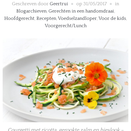
Geschreven door
Geertrui
op
31/05/2017
in
Blogarchieven
,
Gerechten in een handomdraai
,
Hoofdgerecht
,
Recepten
,
Voedselzandloper
,
Voor de kids
,
Voorgerecht/Lunch
Courgetti met ricotta, gerookte zalm en bieslook –