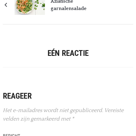
Aziatische
garnalensalade
EÉN REACTIE
REAGEER
Het e-mailadres wordt niet gepubliceerd.
Vereiste
velden zijn gemarkeerd met
*