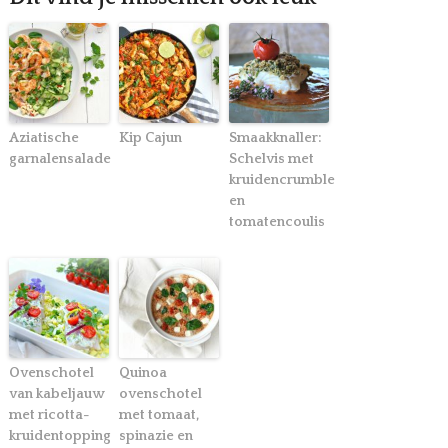
Aziatische
Kip Cajun
Smaakknaller:
garnalensalade
Schelvis met
kruidencrumble
en
tomatencoulis
Ovenschotel
Quinoa
van kabeljauw
ovenschotel
met ricotta-
met tomaat,
kruidentopping
spinazie en